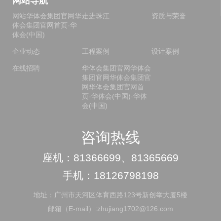
网站导航
网站华体会集团官网华
走进珠江
资质与荣誉
体会集团官网首页-华
体会(中国)
企业动态
工程案例
设计案例
在线招聘
华体会集团官网华体会
集团官网华体会集团官
网华体会集团官网首
页-华体会(中国)-华体
会(中国)
咨询热线
座机：81366699、81365669
手机：18126798198
地址：广州市天河区体育西路123号新创举大厦5楼
邮箱（E-mail）:zhujiang1702@126.com