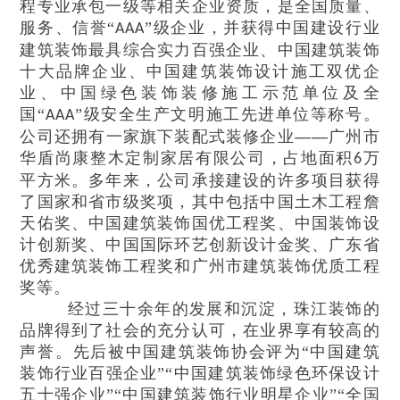
程专业承包一级等相关企业资质，是全国质量、
服务、信誉“
”级企业，并获得中国建设行业
AAA
建筑装饰最具综合实力百强企业、中国建筑装饰
十大品牌企业、中国建筑装饰设计施工双优企
业、中国绿色装饰装修施工示范单位及全
国“
”级安全生产文明施工先进单位等称号。
AAA
公司还拥有一家旗下装配式装修企业
——
广州市
华盾尚康整木定制家居有限公司，占地面积
万
6
平方米。多年来，公司承接建设的许多项目获得
了国家和省市级奖项，其中包括中国土木工程詹
天佑奖、中国建筑装饰国优工程奖、中国装饰设
计创新奖、中国国际环艺创新设计金奖、广东省
优秀建筑装饰工程奖和广州市建筑装饰优质工程
奖等。
经过三十余年的发展和沉淀，珠江装饰的
品牌得到了社会的充分认可，在业界享有较高的
声誉。先后被中国建筑装饰协会评为
“中国建筑
装饰行业百强企业”“中国建筑装饰绿色环保设计
五十强企业”“中国建筑装饰行业明星企业”“全国