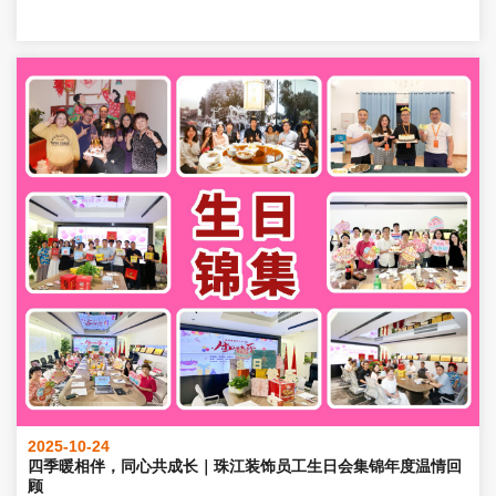
2025-10-24
四季暖相伴，同心共成长｜珠江装饰员工生日会集锦年度温情回
顾