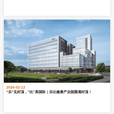
2026-02-12
“乐”见封顶，“比”肩国际｜乐比健康产业园圆满封顶！