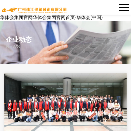
华体会集团官网华体会集团官网首页-华体会(中国)
企业动态
NEWS