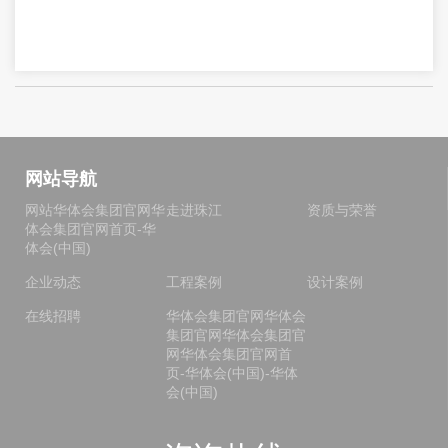
网站导航
网站华体会集团官网华
走进珠江
资质与荣誉
体会集团官网首页-华
体会(中国)
企业动态
工程案例
设计案例
在线招聘
华体会集团官网华体会
集团官网华体会集团官
网华体会集团官网首
页-华体会(中国)-华体
会(中国)