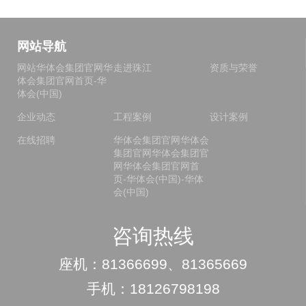
网站导航
网站华体会集团官网华
走进珠江
资质与荣誉
体会集团官网首页-华
体会(中国)
企业动态
工程案例
设计案例
在线招聘
华体会集团官网华体会
集团官网华体会集团官
网华体会集团官网首
页-华体会(中国)-华体
会(中国)
咨询热线
座机：81366699、81365669
手机：18126798198