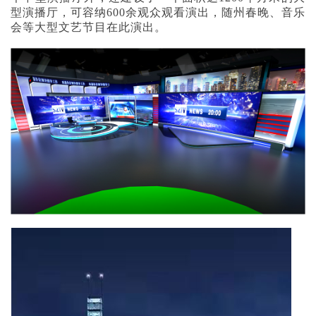
型演播厅，可容纳600余观众观看演出，随州春晚、音乐
会等大型文艺节目在此演出。