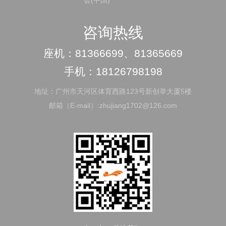
咨询热线
座机：81366699、81365669
手机：18126798198
地址：广州市天河区体育西路123号新创举大厦5楼
邮箱（E-mail）:zhujiang1702@126.com