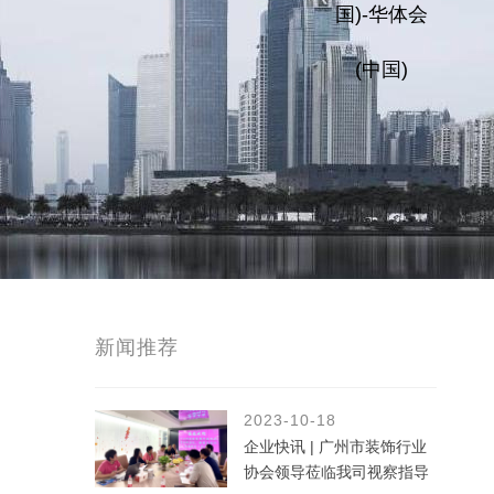
国)-华体会
(中国)
新闻推荐
2023-10-18
企业快讯 | 广州市装饰行业
协会领导莅临我司视察指导