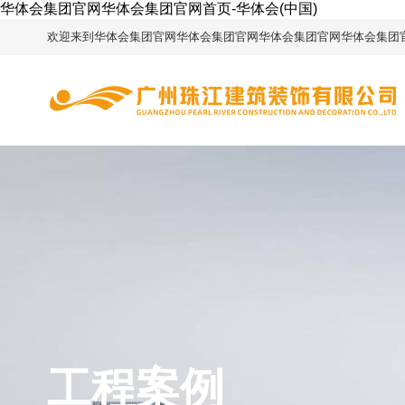
华体会集团官网华体会集团官网首页-华体会(中国)
欢迎来到华体会集团官网华体会集团官网华体会集团官网华体会集团官网首
工程案例