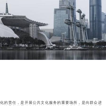
文化的责任，是开展公共文化服务的重要场所，是向群众进