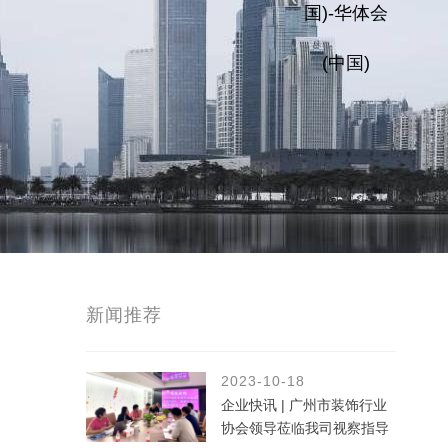
国)-华体会
(中国)
新闻推荐
2023-10-18
企业快讯 | 广州市装饰行业
协会领导莅临我司视察指导