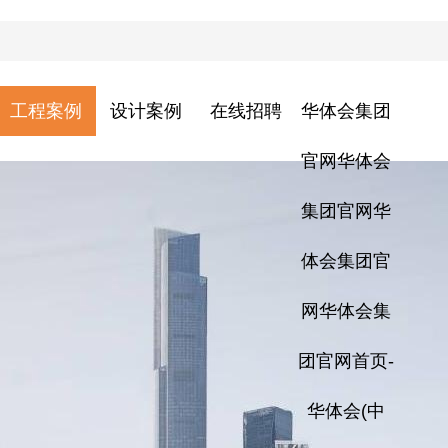
工程案例
设计案例
在线招聘
华体会集团
官网华体会
集团官网华
体会集团官
网华体会集
团官网首页-
华体会(中