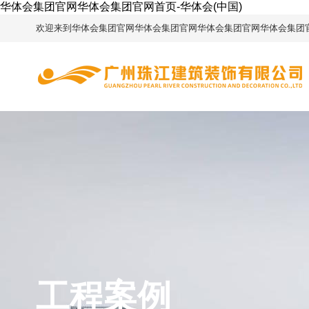
华体会集团官网华体会集团官网首页-华体会(中国)
欢迎来到华体会集团官网华体会集团官网华体会集团官网华体会集团官网首
工程案例