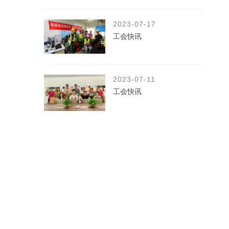
2023-07-17
工会快讯
2023-07-11
工会快讯