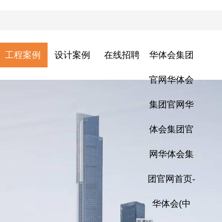
工程案例
设计案例
在线招聘
华体会集团
官网华体会
集团官网华
体会集团官
网华体会集
团官网首页-
华体会(中