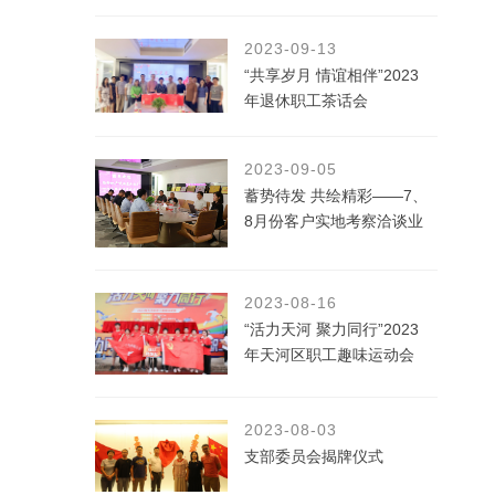
2023-09-13
“共享岁月 情谊相伴”2023
年退休职工茶话会
2023-09-05
蓄势待发 共绘精彩——7、
8月份客户实地考察洽谈业
务
2023-08-16
“活力天河 聚力同行”2023
年天河区职工趣味运动会
2023-08-03
支部委员会揭牌仪式