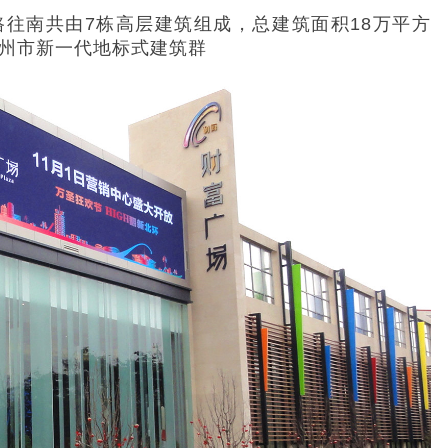
路往南共由
7栋高层建筑组成，总建筑面积18万平方
郑州市新一代地标式建筑群