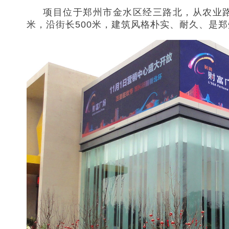
项目位于郑州市金水区经三路北，从农业
米，沿街长500米，建筑风格朴实、耐久、是