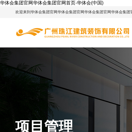
华体会集团官网华体会集团官网首页-华体会(中国)
欢迎来到华体会集团官网华体会集团官网华体会集团官网华体会集团官网首
项目管理