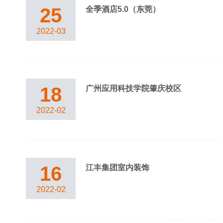
25
全季酒店5.0（东莞）
2022-03
18
广州应用科技学院肇庆校区
2022-02
16
江丰集团室内装饰
2022-02