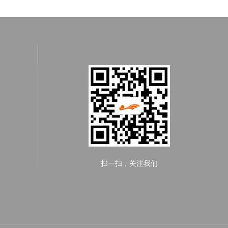
扫一扫，关注我们